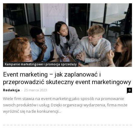
Kampanie marketingowe i promocja sprzedaży
Event marketing – jak zaplanować i
przeprowadzić skuteczny event marketingowy
Redakcja
-
25 marca 2023
0
Wiele firm stawia na event marketing jako sposób na promowanie
swoich produktów i usług. Dzięki organizacji wydarzenia, firma może
wyróżnić się na tle konkurencji...