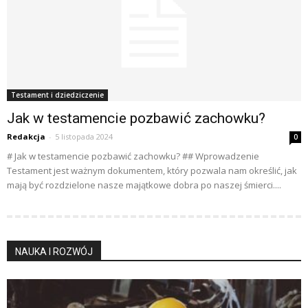
Testament i dziedziczenie
Jak w testamencie pozbawić zachowku?
Redakcja
-
5 listopada 2024
0
# Jak w testamencie pozbawić zachowku? ## Wprowadzenie
Testament jest ważnym dokumentem, który pozwala nam określić, jak
mają być rozdzielone nasze majątkowe dobra po naszej śmierci....
NAUKA I ROZWÓJ