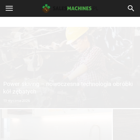
salesmachines.pl
Power skiving – nowoczesna technologia obróbki
kół zębatych
13 stycznia 2026