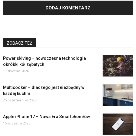
ZOBACZ TEŻ
Power skiving – nowoczesna technologia
obróbki kół zębatych
13 stycznia 2026
Multicooker – dlaczego jest niezbędny w
każdej kuchni
25 października 2025
Apple iPhone 17 – Nowa Era Smartphone’ów
15 września 2025