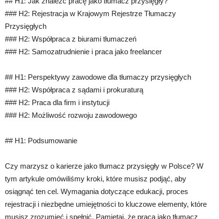
## H1: Jak znaleźć pracę jako tłumacz przysięgły?
### H2: Rejestracja w Krajowym Rejestrze Tłumaczy
Przysięgłych
### H2: Współpraca z biurami tłumaczeń
### H2: Samozatrudnienie i praca jako freelancer
## H1: Perspektywy zawodowe dla tłumaczy przysięgłych
### H2: Współpraca z sądami i prokuraturą
### H2: Praca dla firm i instytucji
### H2: Możliwość rozwoju zawodowego
## H1: Podsumowanie
Czy marzysz o karierze jako tłumacz przysięgły w Polsce? W
tym artykule omówiliśmy kroki, które musisz podjąć, aby
osiągnąć ten cel. Wymagania dotyczące edukacji, proces
rejestracji i niezbędne umiejętności to kluczowe elementy, które
musisz zrozumieć i spełnić. Pamiętaj, że praca jako tłumacz