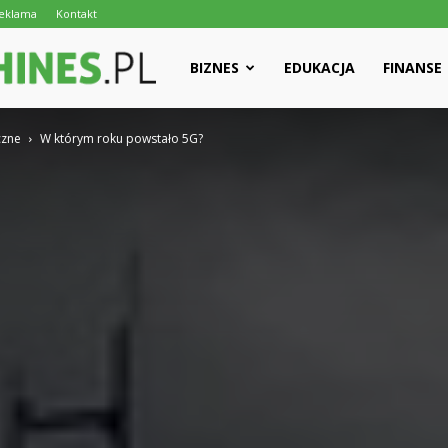
eklama
Kontakt
salesmachines.pl
BIZNES
EDUKACJA
FINANSE
czne
W którym roku powstało 5G?