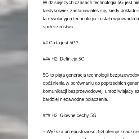
W dzisiejszych czasach technologia 5G jest ni
kiedykolwiek zastanawiałeś się, kiedy dokładn
ta rewolucyjna technologia została wprowadzona
społeczeństwa.
## Co to jest 5G?
### H2: Definicja 5G
5G to piąta generacja technologii bezprzewodow
opóźnienia w porównaniu do poprzednich genera
komunikacji bezprzewodowej, umożliwiający sz
bardziej niezawodne połączenia.
### H2: Główne cechy 5G
– Wyższa przepustowość: 5G oferuje znacznie 