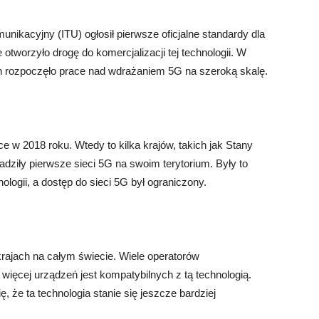
kacyjny (ITU) ogłosił pierwsze oficjalne standardy dla
 otworzyło drogę do komercjalizacji tej technologii. W
ch rozpoczęło prace nad wdrażaniem 5G na szeroką skalę.
e w 2018 roku. Wtedy to kilka krajów, takich jak Stany
dziły pierwsze sieci 5G na swoim terytorium. Były to
logii, a dostęp do sieci 5G był ograniczony.
krajach na całym świecie. Wiele operatorów
 więcej urządzeń jest kompatybilnych z tą technologią.
, że ta technologia stanie się jeszcze bardziej