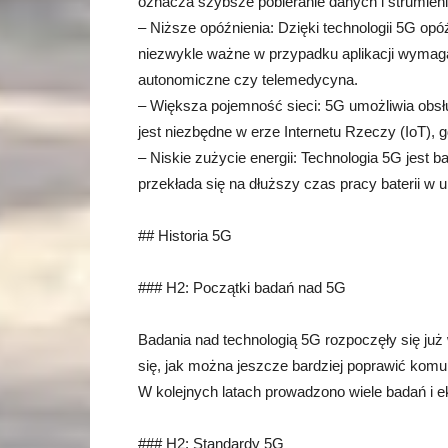
oznacza szybsze pobieranie danych i strumien
– Niższe opóźnienia: Dzięki technologii 5G opó
niezwykle ważne w przypadku aplikacji wymaga
autonomiczne czy telemedycyna.
– Większa pojemność sieci: 5G umożliwia obsłu
jest niezbędne w erze Internetu Rzeczy (IoT), 
– Niskie zużycie energii: Technologia 5G jest 
przekłada się na dłuższy czas pracy baterii w 
## Historia 5G
### H2: Początki badań nad 5G
Badania nad technologią 5G rozpoczęły się już
się, jak można jeszcze bardziej poprawić kom
W kolejnych latach prowadzono wiele badań i 
### H2: Standardy 5G