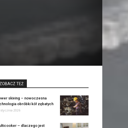
ZOBACZ TEŻ
wer skiving – nowoczesna
chnologia obróbki kół zębatych
 stycznia 2026
lticooker – dlaczego jest