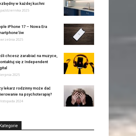
ezbędny w każdej kuchni
 października 2025
ple iPhone 17 – Nowa Era
martphone’ów
 września 2025
śli chcesz zarabiać na muzyce,
ontaktuj się z Independent
gital
sierpnia 2025
y lekarz rodzinny może dać
ierowanie na psychoterapię?
 listopada 2024
Kategorie