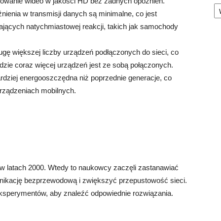
iowanie wideo w jakości HD bez żadnych opóźnień.
Ka
źnienia w transmisji danych są minimalne, co jest
jących natychmiastowej reakcji, takich jak samochody
gę większej liczby urządzeń podłączonych do sieci, co
gdzie coraz więcej urządzeń jest ze sobą połączonych.
bardziej energooszczędna niż poprzednie generacje, co
urządzeniach mobilnych.
 w latach 2000. Wtedy to naukowcy zaczęli zastanawiać
unikację bezprzewodową i zwiększyć przepustowość sieci.
eksperymentów, aby znaleźć odpowiednie rozwiązania.