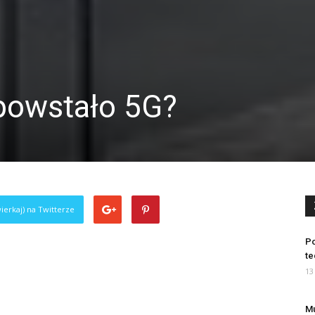
powstało 5G?
ierkaj) na Twitterze
Po
te
13
Mu