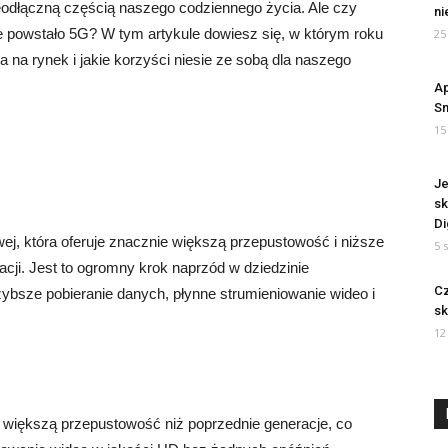
eodłączną częścią naszego codziennego życia. Ale czy
ni
ie powstało 5G? W tym artykule dowiesz się, w którym roku
25
 na rynek i jakie korzyści niesie ze sobą dla naszego
Ap
S
15
Je
sk
Di
ej, która oferuje znacznie większą przepustowość i niższe
5 
cji. Jest to ogromny krok naprzód w dziedzinie
Cz
ybsze pobieranie danych, płynne strumieniowanie wideo i
sk
12
większą przepustowość niż poprzednie generacje, co